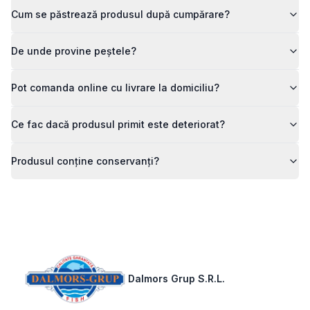
Cum se păstrează produsul după cumpărare?
De unde provine peștele?
Pot comanda online cu livrare la domiciliu?
Ce fac dacă produsul primit este deteriorat?
Produsul conține conservanți?
Footer
Dalmors Grup S.R.L.