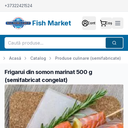
+37322421524
Fish Market
Cont
Coș
Cont
Meni
Căutar
Acasă
Catalog
Produse culinare (semifabricate)
Frigarui din somon marinat 500 g
(semifabricat congelat)