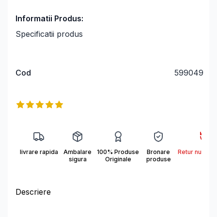
Informatii Produs:
Specificatii produs
Cod
599049
Informații produs
Reviews
5
out of 5 stars
livrare rapida
Ambalare
100% Produse
Bronare
Retur nu se a
sigura
Originale
produse
Descriere
Descriere